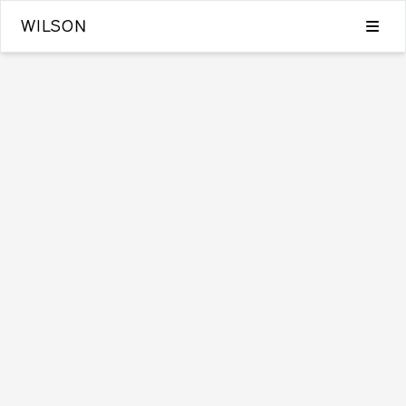
WILSON
Blog
Category
Tags
Archive
2
Search
留言
Github